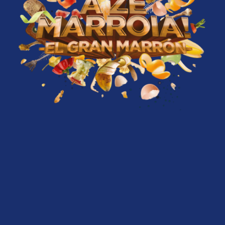
Zenbat dakizu birziklatzeari
buruz?
Ezagutu hondakin organikoen birziklatze
selektiboaren sekretu guztiak!